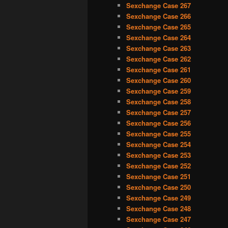
Sexchange Case 267
Sexchange Case 266
Sexchange Case 265
Sexchange Case 264
Sexchange Case 263
Sexchange Case 262
Sexchange Case 261
Sexchange Case 260
Sexchange Case 259
Sexchange Case 258
Sexchange Case 257
Sexchange Case 256
Sexchange Case 255
Sexchange Case 254
Sexchange Case 253
Sexchange Case 252
Sexchange Case 251
Sexchange Case 250
Sexchange Case 249
Sexchange Case 248
Sexchange Case 247