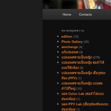
Main
Home
Contacts
menu
หมวดหมู่บทความ
edition
(13)
Photo Gallery
(45)
sexchange
(4)
แก้แปลงเพศ
(3)
แปลงเพศชายเป็นหญิง
(279)
แปลงเพศชายเป็นหญิง ต่อลำไส้
แบบใช้กล้อง
(5)
แปลงเพศชายเป็นหญิง เยื่อบุช่อง
ท้อง (PPV)
(1)
แปลงเพศชายเป็นหญิง แบบต่อ
ลำไส้ใหญ่
(10)
แผล Colon Lab (ต่อลำไส่แบบ
ส่องกล้อง)
(1)
แผล PPV Lab (เยื่อบุช่องท้องแบบ
ส่องกล้อง)
(1)