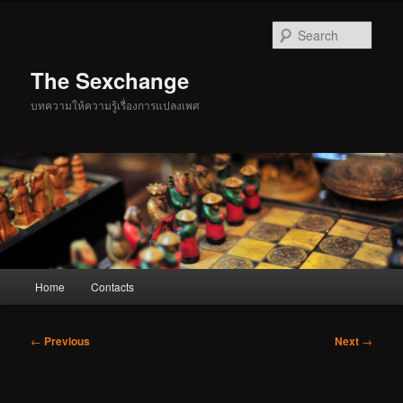
Skip
to
Sear
primary
content
The Sexchange
บทความให้ความรู้เรื่องการแปลงเพศ
Main
Home
Contacts
menu
Post
←
Previous
Next
→
navigation