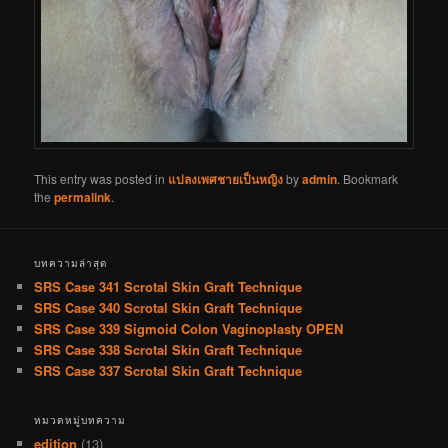
This entry was posted in
แปลงเพศชายเป็นหญิง
by
admin
. Bookmark
the
permalink
.
บทความล่าสุด
SRS Case 341 Scrotal Skin Graft Technique
SRS Case 340 Scrotal Skin Graft Technique
SRS Case 339 Sigmoid Colon Vaginoplasty OPEN
SRS Case 338 Scrotal Skin Graft Technique
SRS Case 337 Scrotal Skin Graft Technique
หมวดหมู่บทความ
edition
(13)